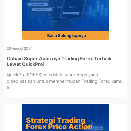
26 August 2024
Cobain Super Apps nya Trading Forex Terbaik
Lewat QuickPro!
QuickPro FOREXimf adalah super Apps yang
didedikasikan untuk mempermudah Trading Forex kamu.
Ini...