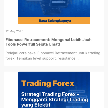
12 May 2025
Fibonacci Retracement: Mengenal Lebih Jauh
Tools Powerfull Sejuta Umat!
Pelajari cara pakai Fibonacci Retracement untuk trading
forex! Temukan level support, resistance,...