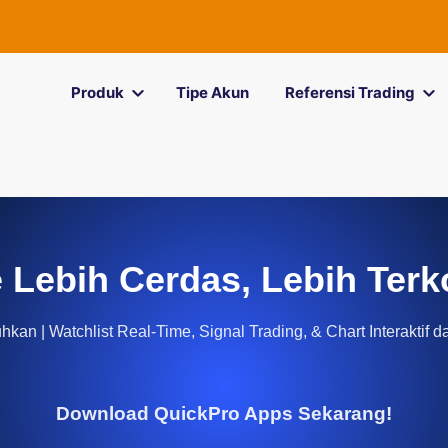
Produk
Tipe Akun
Referensi Trading
 Lebih Cerdas, Lebih Terk
kan | Watchlist Real-Time, Signal Trading, & Chart Interaktif d
Download QuickPro Apps Sekarang!