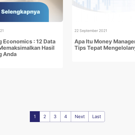
021
22 September 2021
g Economics : 12 Data
Apa Itu Money Manage
Memaksimalkan Hasil
Tips Tepat Mengelolan
g Anda
1
2
3
4
Next
Last