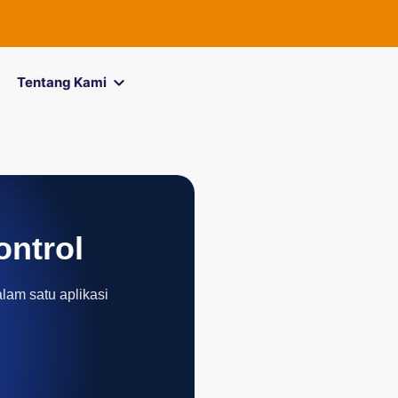
FOREXimf
kin
Tentang Kami
ontrol
alam satu aplikasi