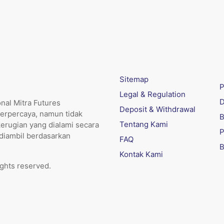
Sitemap
P
Legal & Regulation
D
nal Mitra Futures
Deposit & Withdrawal
erpercaya, namun tidak
B
Tentang Kami
kerugian yang dialami secara
P
 diambil berdasarkan
FAQ
B
Kontak Kami
ights reserved.