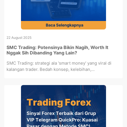
22 August 2025
SMC Trading: Potensinya Bikin Nagih, Worth It
Nggak Sih Dibanding Yang Lain?
SMC Trading: strategi ala 'smart money' yang viral di
kalangan trader. Bedah konsep, kelebihan,...