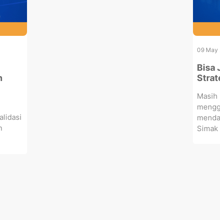
09 May
Bisa 
n
Strat
Masih
mengg
lidasi
mendap
n
Simak a