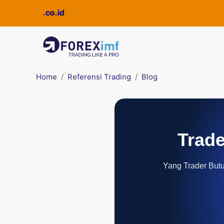
ickpro.co.id
Home
Referensi Trading
Blog
Trade
Yang Trader Butuh