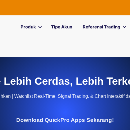
Produk
Tipe Akun
Referensi Trading
 Lebih Cerdas, Lebih Terk
kan | Watchlist Real-Time, Signal Trading, & Chart Interaktif d
Download QuickPro Apps Sekarang!