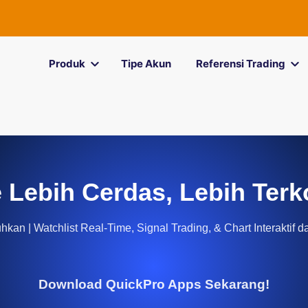
Produk
Tipe Akun
Referensi Trading
 Lebih Cerdas, Lebih Terk
kan | Watchlist Real-Time, Signal Trading, & Chart Interaktif d
Download QuickPro Apps Sekarang!