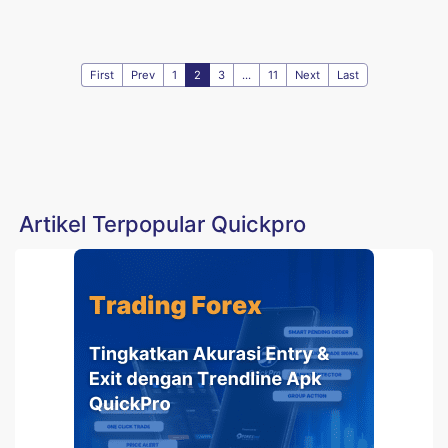
First
Prev
1
2
3
...
11
Next
Last
Artikel Terpopular Quickpro