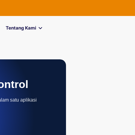
FOREXimf
k
Tentang Kami
ontrol
alam satu aplikasi