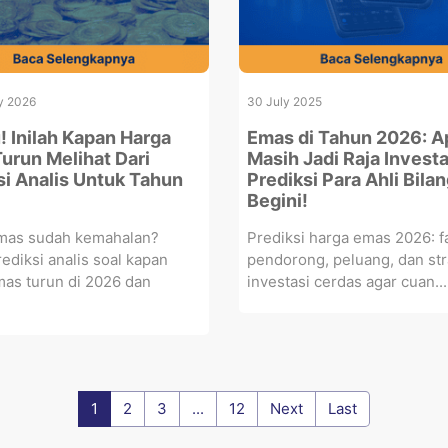
y 2026
30 July 2025
! Inilah Kapan Harga
Emas di Tahun 2026: A
urun Melihat Dari
Masih Jadi Raja Investa
si Analis Untuk Tahun
Prediksi Para Ahli Bila
Begini!
mas sudah kemahalan?
Prediksi harga emas 2026: f
ediksi analis soal kapan
pendorong, peluang, dan str
as turun di 2026 dan
investasi cerdas agar cuan...
1
2
3
...
12
Next
Last