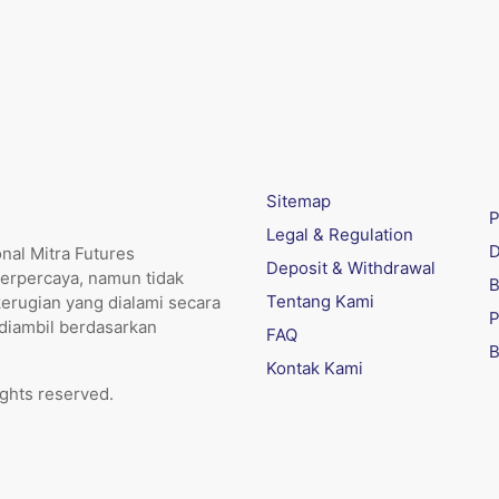
Sitemap
P
Legal & Regulation
D
nal Mitra Futures
Deposit & Withdrawal
erpercaya, namun tidak
B
Tentang Kami
kerugian yang dialami secara
P
 diambil berdasarkan
FAQ
B
Kontak Kami
ights reserved.