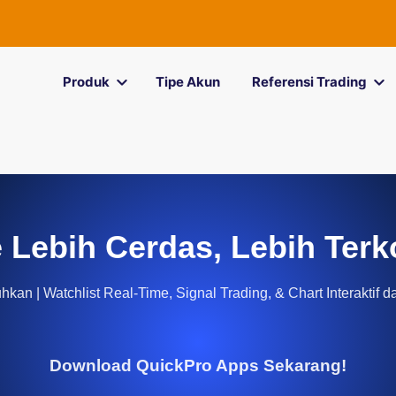
Produk
Tipe Akun
Referensi Trading
 Lebih Cerdas, Lebih Terk
kan | Watchlist Real-Time, Signal Trading, & Chart Interaktif d
Download QuickPro Apps Sekarang!