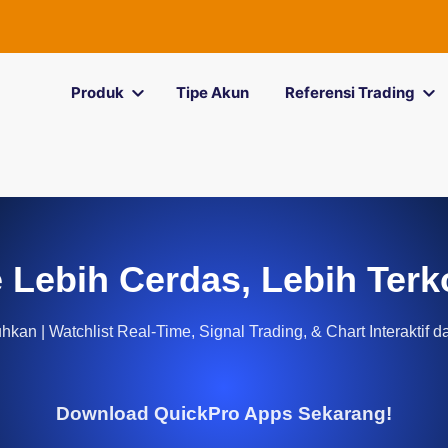
Produk
Tipe Akun
Referensi Trading
 Lebih Cerdas, Lebih Terk
kan | Watchlist Real-Time, Signal Trading, & Chart Interaktif d
Download QuickPro Apps Sekarang!