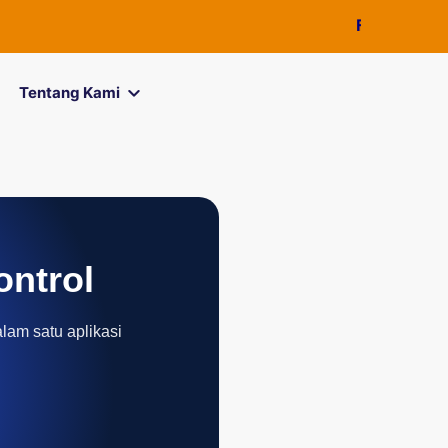
FOREXimf
kini
Tentang Kami
ontrol
alam satu aplikasi