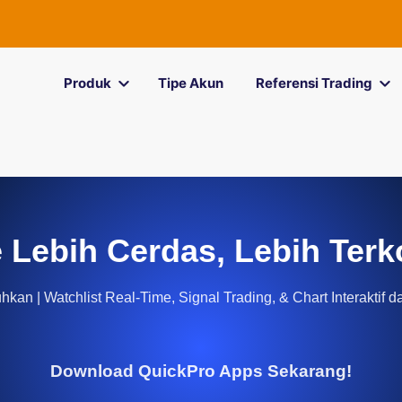
Produk
Tipe Akun
Referensi Trading
 Lebih Cerdas, Lebih Terk
kan | Watchlist Real-Time, Signal Trading, & Chart Interaktif d
Download QuickPro Apps Sekarang!