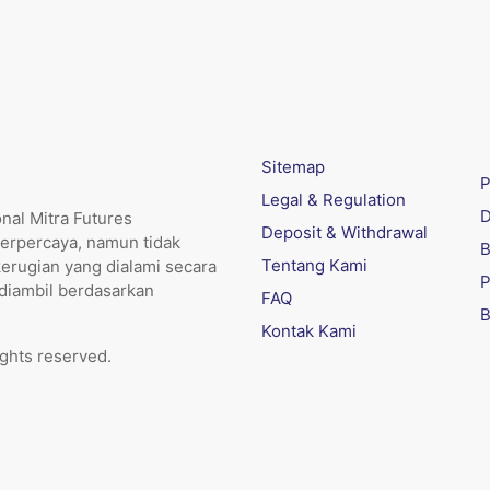
Sitemap
P
Legal & Regulation
D
nal Mitra Futures
Deposit & Withdrawal
erpercaya, namun tidak
B
Tentang Kami
kerugian yang dialami secara
P
 diambil berdasarkan
FAQ
B
Kontak Kami
ights reserved.