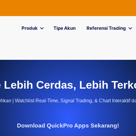
F
Produk
Tipe Akun
Referensi Trading
 Lebih Cerdas, Lebih Terk
kan | Watchlist Real-Time, Signal Trading, & Chart Interaktif d
Download QuickPro Apps Sekarang!