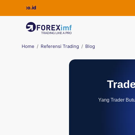
ckpro.co.id
Home
Referensi Trading
Blog
Trade
Yang Trader Butuh