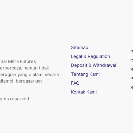
Sitemap
P
Legal & Regulation
D
nal Mitra Futures
Deposit & Withdrawal
erpercaya, namun tidak
B
Tentang Kami
kerugian yang dialami secara
P
 diambil berdasarkan
FAQ
B
Kontak Kami
ights reserved.