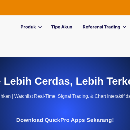
Produk
Tipe Akun
Referensi Trading
 Lebih Cerdas, Lebih Terk
kan | Watchlist Real-Time, Signal Trading, & Chart Interaktif d
Download QuickPro Apps Sekarang!