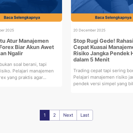
er 2025
20 December 2025
itu Atur Manajemen
Stop Rugi Gede! Rahas
 Forex Biar Akun Awet
Cepat Kuasai Manajem
an Ngalir
Risiko Jangka Pendek
dalam 5 Menit
bukan soal berani, tapi
Trading cepat tapi sering b
 risiko. Pelajari manajemen
Pelajari manajemen risiko j
rex yang praktis agar...
pendek versi simpel yang bik
1
2
Next
Last