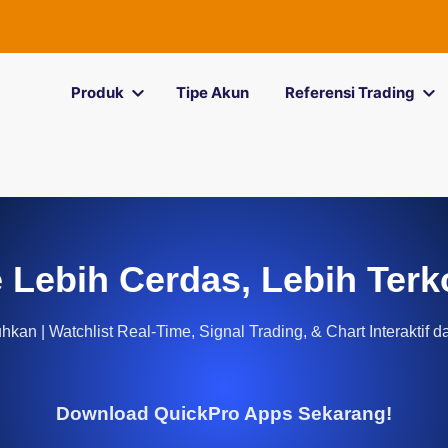
Produk
Tipe Akun
Referensi Trading
 Lebih Cerdas, Lebih Terk
kan | Watchlist Real-Time, Signal Trading, & Chart Interaktif d
Download QuickPro Apps Sekarang!