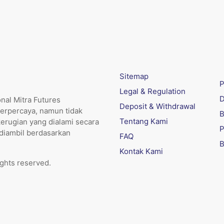
Sitemap
P
Legal & Regulation
D
nal Mitra Futures
Deposit & Withdrawal
erpercaya, namun tidak
B
Tentang Kami
kerugian yang dialami secara
P
 diambil berdasarkan
FAQ
B
Kontak Kami
ights reserved.