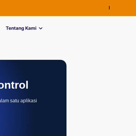
FOREXimf
kini
Tentang Kami
ontrol
alam satu aplikasi