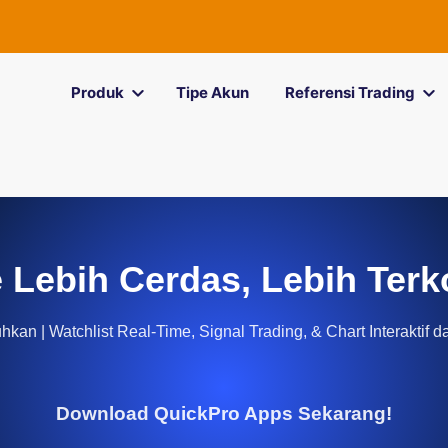
Produk
Tipe Akun
Referensi Trading
 Lebih Cerdas, Lebih Terk
kan | Watchlist Real-Time, Signal Trading, & Chart Interaktif d
Download QuickPro Apps Sekarang!