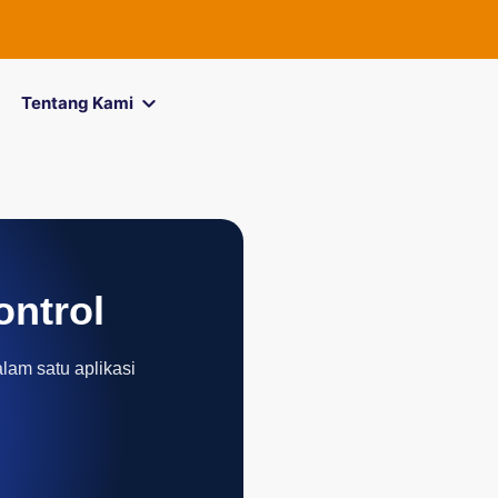
FOREXimf
kin
Tentang Kami
ontrol
alam satu aplikasi