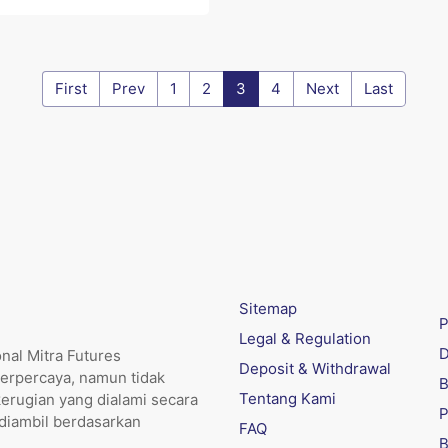
First
Prev
1
2
3
4
Next
Last
Sitemap
P
Legal & Regulation
D
nal Mitra Futures
Deposit & Withdrawal
erpercaya, namun tidak
B
Tentang Kami
kerugian yang dialami secara
P
 diambil berdasarkan
FAQ
B