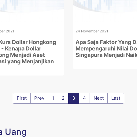
er 2021
24 November 2021
 Kurs Dollar Hongkong
Apa Saja Faktor Yang D
i - Kenapa Dollar
Mempengaruhi Nilai Do
ng Menjadi Aset
Singapura Menjadi Nai
asi yang Menjanjikan
First
Prev
1
2
3
4
Next
Last
ta Uang