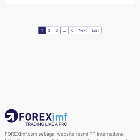
1
2
3
...
6
Next
Last
FOREXimf.com sebagai website resmi PT International