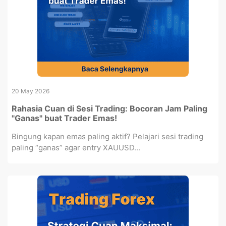
20 May 2026
Rahasia Cuan di Sesi Trading: Bocoran Jam Paling
"Ganas" buat Trader Emas!
Bingung kapan emas paling aktif? Pelajari sesi trading
paling “ganas” agar entry XAUUSD...