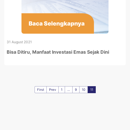
31 August 2021
Bisa Ditiru, Manfaat Investasi Emas Sejak Dini
First
Prev
1
...
9
10
11