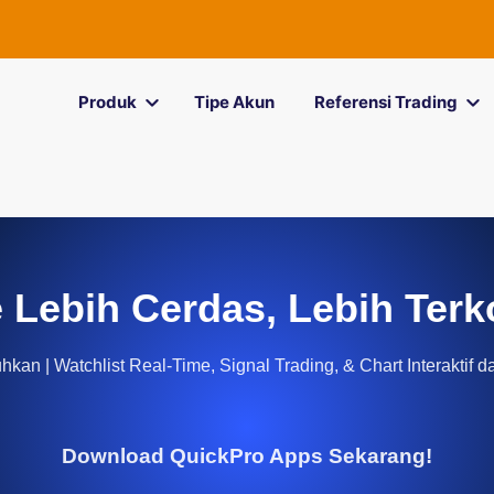
Produk
Tipe Akun
Referensi Trading
 Lebih Cerdas, Lebih Terk
kan | Watchlist Real-Time, Signal Trading, & Chart Interaktif d
Download QuickPro Apps Sekarang!