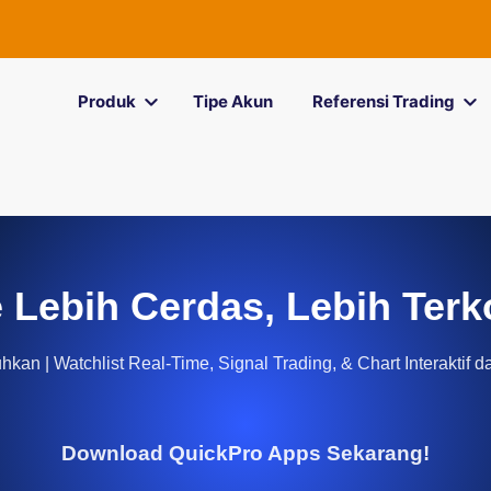
Produk
Tipe Akun
Referensi Trading
 Lebih Cerdas, Lebih Terk
kan | Watchlist Real-Time, Signal Trading, & Chart Interaktif d
Download QuickPro Apps Sekarang!