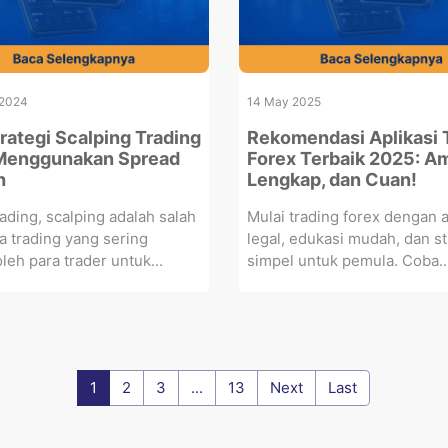
 2024
14 May 2025
trategi Scalping Trading
Rekomendasi Aplikasi 
Menggunakan Spread
Forex Terbaik 2025: A
h
Lengkap, dan Cuan!
ading, scalping adalah salah
Mulai trading forex dengan a
a trading yang sering
legal, edukasi mudah, dan st
oleh para trader untuk...
simpel untuk pemula. Coba..
1
2
3
...
13
Next
Last