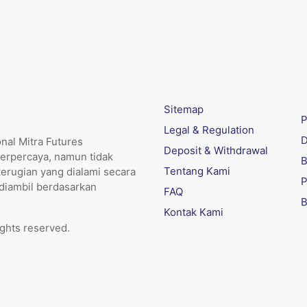
Sitemap
P
Legal & Regulation
D
nal Mitra Futures
Deposit & Withdrawal
erpercaya, namun tidak
B
Tentang Kami
kerugian yang dialami secara
P
 diambil berdasarkan
FAQ
B
Kontak Kami
ights reserved.