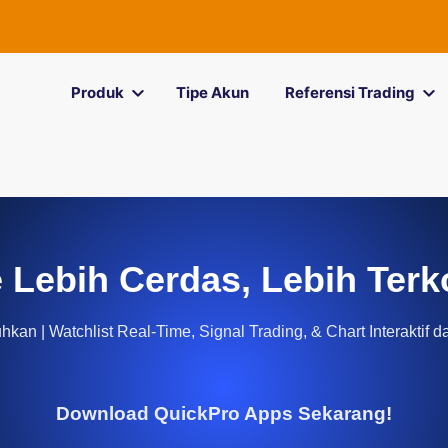
Produk
Tipe Akun
Referensi Trading
 Lebih Cerdas, Lebih Terk
kan | Watchlist Real-Time, Signal Trading, & Chart Interaktif d
Download QuickPro Apps Sekarang!