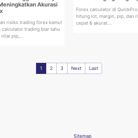
Meningkatkan Akurasi
Forex calculator di QuickPro
x
hitung lot, margin, pip, dan r
an risiko trading forex kamu!
cepat & akurat....
calculator trading biar tahu
 nilai pip,...
1
2
3
Next
Last
Sitemap