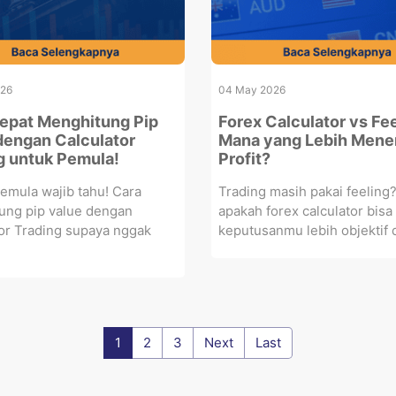
026
04 May 2026
epat Menghitung Pip
Forex Calculator vs Fee
dengan Calculator
Mana yang Lebih Mene
g untuk Pemula!
Profit?
emula wajib tahu! Cara
Trading masih pakai feeling
ung pip value dengan
apakah forex calculator bisa 
or Trading supaya nggak
keputusanmu lebih objektif d
1
2
3
Next
Last