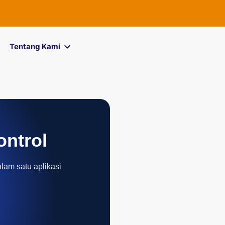
FOREXimf
ki
Tentang Kami
ontrol
alam satu aplikasi