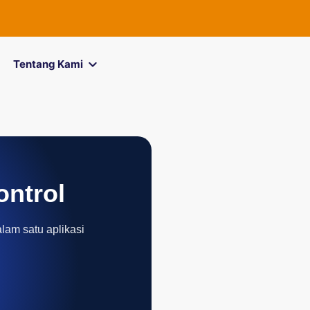
FOREXimf
ki
Tentang Kami
ontrol
alam satu aplikasi