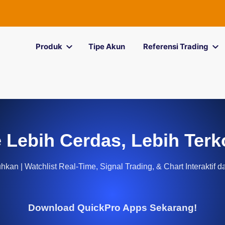
Produk
Tipe Akun
Referensi Trading
 Lebih Cerdas, Lebih Terk
kan | Watchlist Real-Time, Signal Trading, & Chart Interaktif d
Download QuickPro Apps Sekarang!