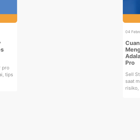
04 Febr
y
Cuan 
es
Menge
Adala
Pro
r pro
Sell S
i, tips
saat m
risiko,