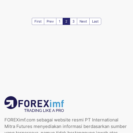
First
Prev
1
2
3
Next
Last
FOREXimf.com sebagai website resmi PT International
Mitra Futures menyediakan informasi berdasarkan sumber
yang terpercaya, namun tidak bertanggung jawab atas