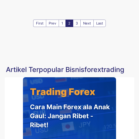
First
Prev
1
2
3
Next
Last
Artikel Terpopular Bisnisforextrading