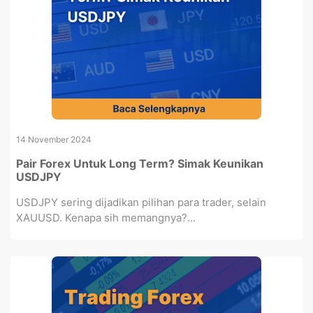
14 November 2024
Pair Forex Untuk Long Term? Simak Keunikan
USDJPY
USDJPY sering dijadikan pilihan para trader, selain
XAUUSD. Kenapa sih memangnya?...