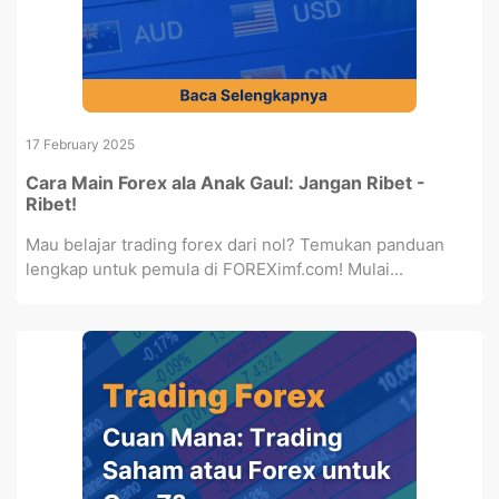
17 February 2025
Cara Main Forex ala Anak Gaul: Jangan Ribet -
Ribet!
Mau belajar trading forex dari nol? Temukan panduan
lengkap untuk pemula di FOREXimf.com! Mulai...