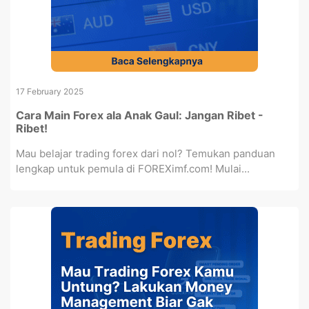
17 February 2025
Cara Main Forex ala Anak Gaul: Jangan Ribet -
Ribet!
Mau belajar trading forex dari nol? Temukan panduan
lengkap untuk pemula di FOREXimf.com! Mulai...