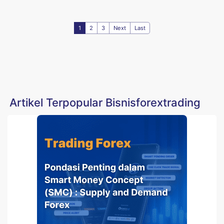
1
2
3
Next
Last
Artikel Terpopular Bisnisforextrading