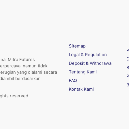
Sitemap
P
Legal & Regulation
D
nal Mitra Futures
Deposit & Withdrawal
erpercaya, namun tidak
B
Tentang Kami
kerugian yang dialami secara
P
 diambil berdasarkan
FAQ
B
Kontak Kami
ights reserved.