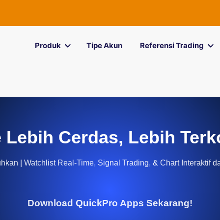
Produk
Tipe Akun
Referensi Trading
 Lebih Cerdas, Lebih Terk
kan | Watchlist Real-Time, Signal Trading, & Chart Interaktif d
Download QuickPro Apps Sekarang!