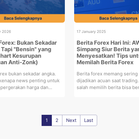
y 2026
17 January 2025
 Forex: Bukan Sekadar
Berita Forex Hari Ini: 
 Tapi "Bensin" yang
Simpang Siur Berita ya
Chart Kesurupan
Menyesatkan! Tips unt
an Anti-Zonk)
Memilah Berita Forex
orex bukan sekadar angka.
Berita forex memang sering
 kenapa news penting untuk
dijadikan acuan saat tradin
 pergerakan harga dan...
salah memilih berita bisa ber
1
2
Next
Last