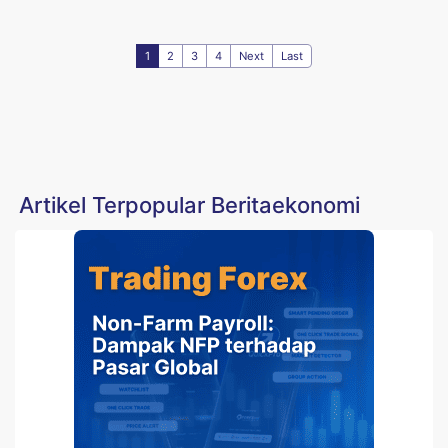
1
2
3
4
Next
Last
Artikel Terpopular Beritaekonomi