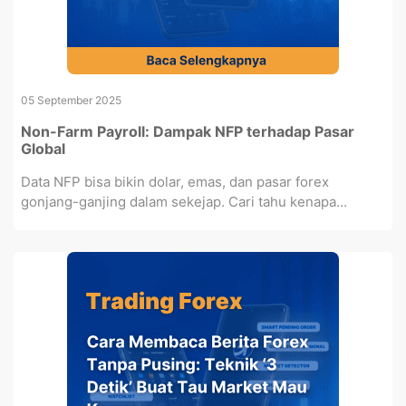
05 September 2025
Non-Farm Payroll: Dampak NFP terhadap Pasar
Global
Data NFP bisa bikin dolar, emas, dan pasar forex
gonjang-ganjing dalam sekejap. Cari tahu kenapa...