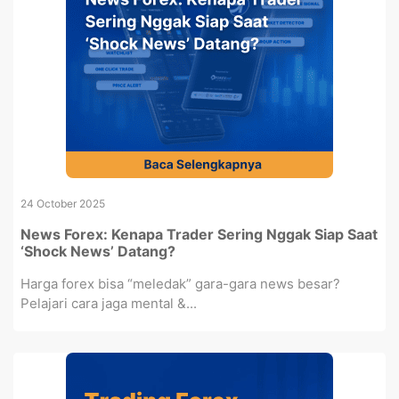
24 October 2025
News Forex: Kenapa Trader Sering Nggak Siap Saat
‘Shock News’ Datang?
Harga forex bisa “meledak” gara-gara news besar?
Pelajari cara jaga mental &...