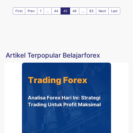
First
Prev
1
...
44
45
46
...
83
Next
Last
Artikel Terpopular Belajarforex