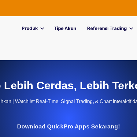
Produk
Tipe Akun
Referensi Trading
 Lebih Cerdas, Lebih Terk
kan | Watchlist Real-Time, Signal Trading, & Chart Interaktif d
Download QuickPro Apps Sekarang!