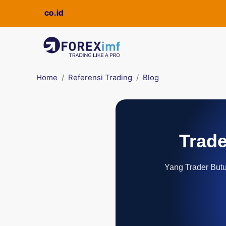
ickpro.co.id
Home
Referensi Trading
Blog
Trade
Yang Trader Butuh