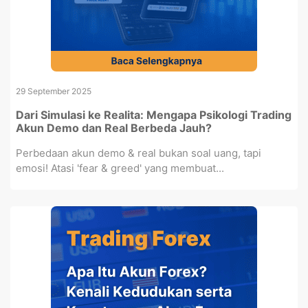
29 September 2025
Dari Simulasi ke Realita: Mengapa Psikologi Trading
Akun Demo dan Real Berbeda Jauh?
Perbedaan akun demo & real bukan soal uang, tapi
emosi! Atasi 'fear & greed' yang membuat...