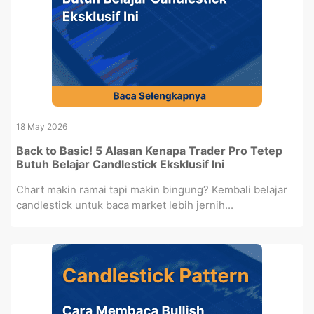
18 May 2026
Back to Basic! 5 Alasan Kenapa Trader Pro Tetep
Butuh Belajar Candlestick Eksklusif Ini
Chart makin ramai tapi makin bingung? Kembali belajar
candlestick untuk baca market lebih jernih...