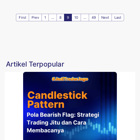
First
Prev
1
...
8
9
10
...
49
Next
Last
Artikel Terpopular