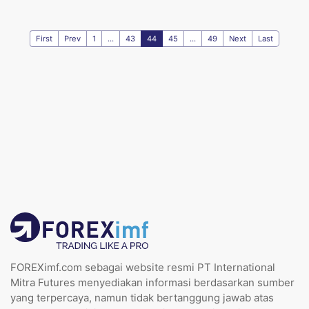
First
Prev
1
...
43
44
45
...
49
Next
Last
FOREXimf.com sebagai website resmi PT International
Mitra Futures menyediakan informasi berdasarkan sumber
yang terpercaya, namun tidak bertanggung jawab atas