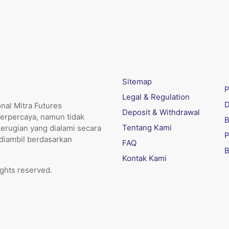
Sitemap
P
Legal & Regulation
D
nal Mitra Futures
Deposit & Withdrawal
erpercaya, namun tidak
B
Tentang Kami
kerugian yang dialami secara
P
 diambil berdasarkan
FAQ
B
Kontak Kami
ights reserved.