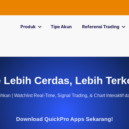
Produk
Tipe Akun
Referensi Trading
 Lebih Cerdas, Lebih Terk
kan | Watchlist Real-Time, Signal Trading, & Chart Interaktif d
Download QuickPro Apps Sekarang!