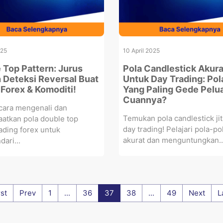
025
10 April 2025
 Top Pattern: Jurus
Pola Candlestick Akura
Deteksi Reversal Buat
Untuk Day Trading: Po
 Forex & Komoditi!
Yang Paling Gede Pelu
Cuannya?
 cara mengenali dan
Temukan pola candlestick ji
atkan pola double top
day trading! Pelajari pola-po
ading forex untuk
akurat dan menguntungkan..
ari...
rst
Prev
1
...
36
37
38
...
49
Next
L