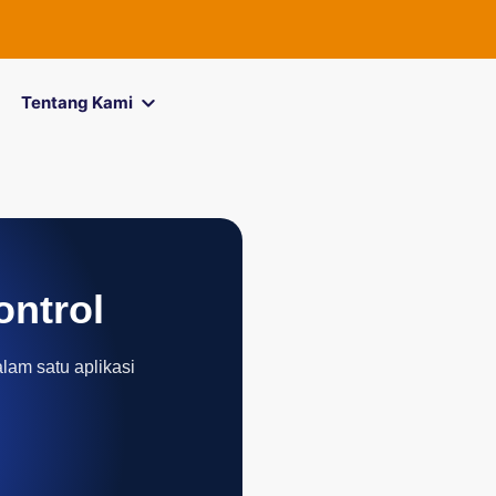
FOREXimf
ki
Tentang Kami
ontrol
alam satu aplikasi