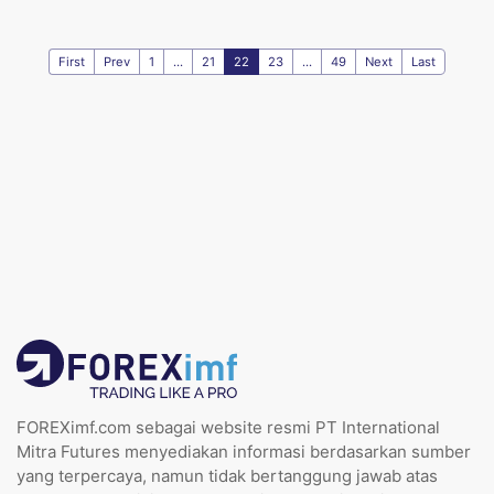
First
Prev
1
...
21
22
23
...
49
Next
Last
FOREXimf.com sebagai website resmi PT International
Mitra Futures menyediakan informasi berdasarkan sumber
yang terpercaya, namun tidak bertanggung jawab atas