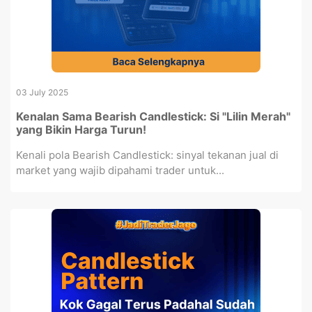
03 July 2025
Kenalan Sama Bearish Candlestick: Si "Lilin Merah"
yang Bikin Harga Turun!
Kenali pola Bearish Candlestick: sinyal tekanan jual di
market yang wajib dipahami trader untuk...