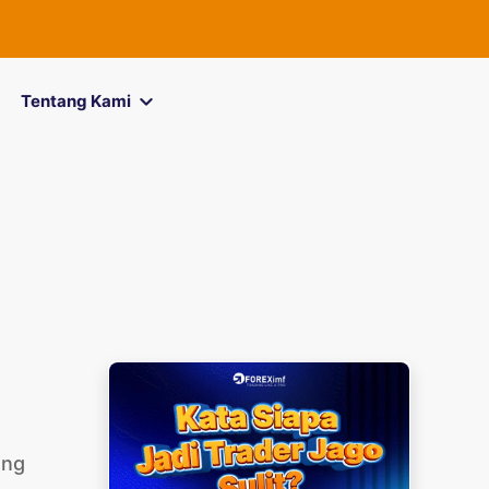
FOREXimf
kini menj
Tentang Kami
ang