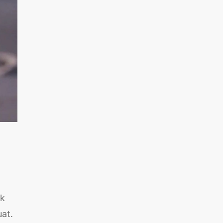
ak
at.