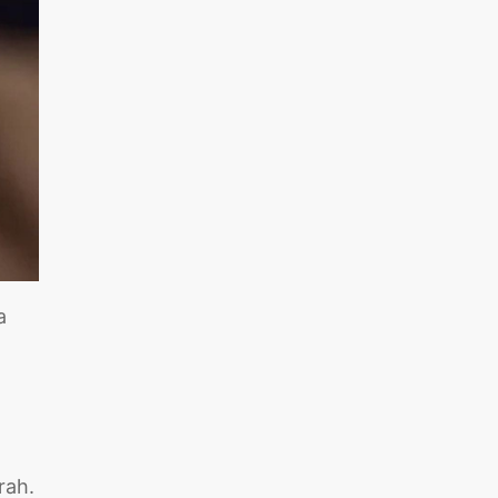
a
rah.