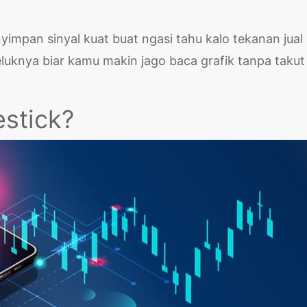
yimpan sinyal kuat buat ngasi tahu kalo tekanan jual 
luknya biar kamu makin jago baca grafik tanpa takut
estick?