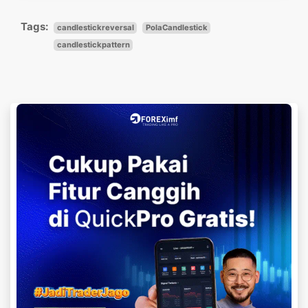
Tags:
candlestickreversal
PolaCandlestick
candlestickpattern