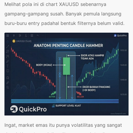
Melihat pola ini di chart XAUUSD sebenarnya
gampang-gampang susah. Banyak pemula langsung
buru-buru entry padahal bentuk filternya belum valid.
Ingat, market emas itu punya volatilitas yang sangat