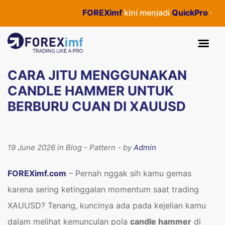
FOREXimf
kini menjadi
QuickPro
— Semua akti
CARA JITU MENGGUNAKAN
CANDLE HAMMER UNTUK
BERBURU CUAN DI XAUUSD
19 June 2026 in Blog - Pattern - by
Admin
FOREXimf.com
– Pernah nggak sih kamu gemas
karena sering ketinggalan momentum saat trading
XAUUSD? Tenang, kuncinya ada pada kejelian kamu
dalam melihat kemunculan pola
candle hammer
di