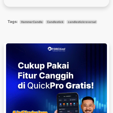
Tags:
HammerCandle
Candlestick
candlestickreversal