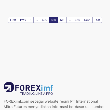
First
Prev
1
...
609
610
611
...
656
Next
Last
FOREXimf.com sebagai website resmi PT International
Mitra Futures menyediakan informasi berdasarkan sumber