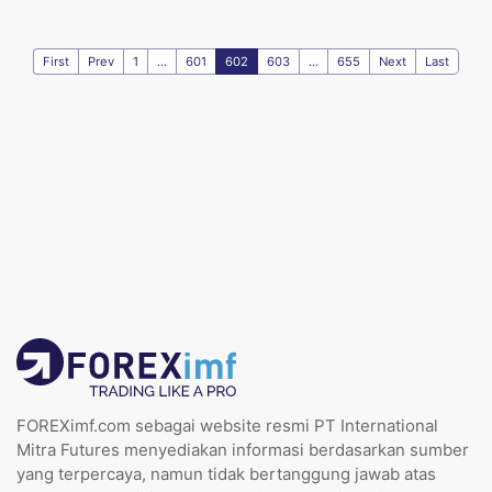
First
Prev
1
...
601
602
603
...
655
Next
Last
FOREXimf.com sebagai website resmi PT International
Mitra Futures menyediakan informasi berdasarkan sumber
yang terpercaya, namun tidak bertanggung jawab atas