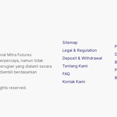
Sitemap
P
Legal & Regulation
D
nal Mitra Futures
Deposit & Withdrawal
erpercaya, namun tidak
B
Tentang Kami
kerugian yang dialami secara
P
 diambil berdasarkan
FAQ
B
Kontak Kami
ights reserved.