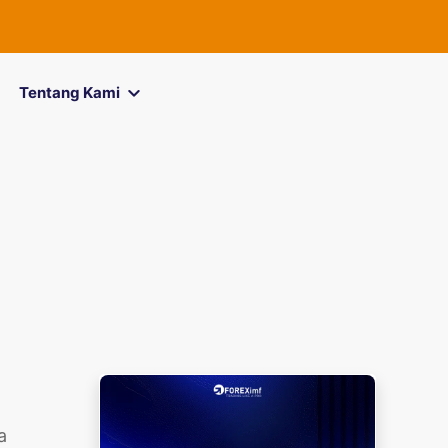
FOREXimf
kini
Tentang Kami
a