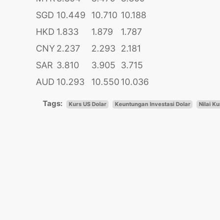
SGD
10.449
10.710
10.188
HKD
1.833
1.879
1.787
CNY
2.237
2.293
2.181
SAR
3.810
3.905
3.715
AUD
10.293
10.550
10.036
Tags:
Kurs US Dolar
Keuntungan Investasi Dolar
Nilai Ku