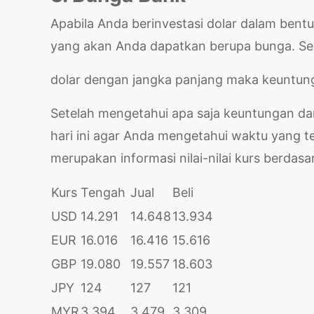
Apabila Anda berinvestasi dolar dalam be
yang akan Anda dapatkan berupa bunga. Sel
dolar dengan jangka panjang maka keuntun
Setelah mengetahui apa saja keuntungan dar
hari ini agar Anda mengetahui waktu yang t
merupakan informasi nilai-nilai kurs berdasark
Kurs
Tengah
Jual
Beli
USD
14.291
14.648
13.934
EUR
16.016
16.416
15.616
GBP
19.080
19.557
18.603
JPY
124
127
121
MYR
3.394
3.479
3.309