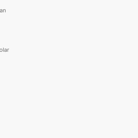
gan
olar