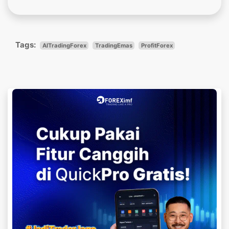
Tags:
AITradingForex
TradingEmas
ProfitForex