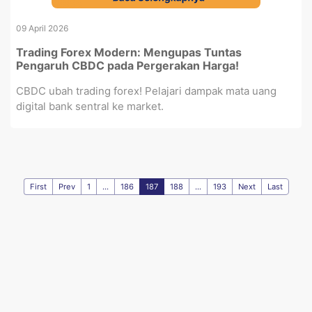
09 April 2026
Trading Forex Modern: Mengupas Tuntas
Pengaruh CBDC pada Pergerakan Harga!
CBDC ubah trading forex! Pelajari dampak mata uang
digital bank sentral ke market.
First
Prev
1
...
186
187
188
...
193
Next
Last