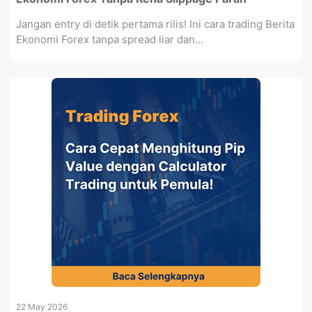
Jangan entry di detik pertama rilis! Ini cara trading Berita
Ekonomi Forex tanpa spread liar dan...
22 May 2026