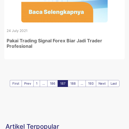
24 July 2021
Pakai Trading Signal Forex Biar Jadi Trader
Profesional
First
Prev
1
...
186
187
188
...
193
Next
Last
Artikel Terpopular