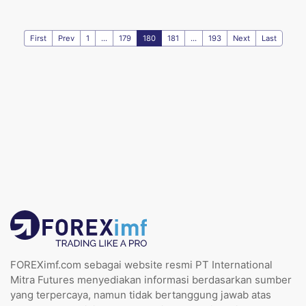
First
Prev
1
...
179
180
181
...
193
Next
Last
FOREXimf.com sebagai website resmi PT International
Mitra Futures menyediakan informasi berdasarkan sumber
yang terpercaya, namun tidak bertanggung jawab atas