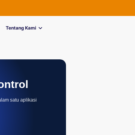
FOREXimf
ki
Tentang Kami
ontrol
alam satu aplikasi