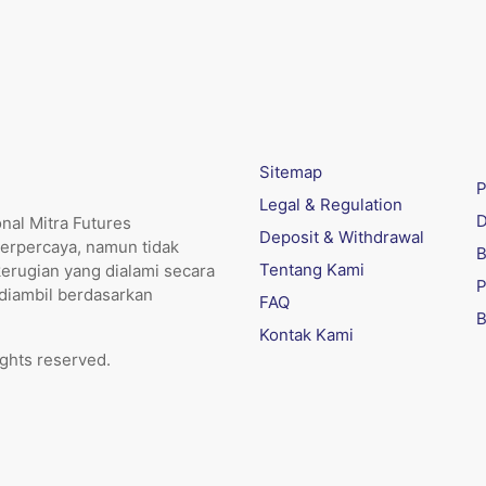
Sitemap
P
Legal & Regulation
D
nal Mitra Futures
Deposit & Withdrawal
erpercaya, namun tidak
B
Tentang Kami
kerugian yang dialami secara
P
 diambil berdasarkan
FAQ
B
Kontak Kami
ights reserved.