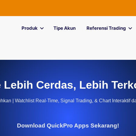
Produk
Tipe Akun
Referensi Trading
 Lebih Cerdas, Lebih Terk
kan | Watchlist Real-Time, Signal Trading, & Chart Interaktif d
Download QuickPro Apps Sekarang!