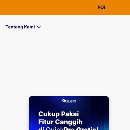
FOREXimf
kini menja
Tentang Kami