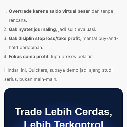
Overtrade karena saldo virtual besar
dan tanpa
rencana.
Gak nyatet journaling
, jadi sulit evaluasi.
Gak disiplin stop loss/take profit
, mental buy-and-
hold berlebihan.
Fokus cuma profit
, lupa proses belajar.
Hindari ini, Quickers, supaya demo jadi ajang studi
serius, bukan main-main.
Trade Lebih Cerdas,
Lebih Terkontrol