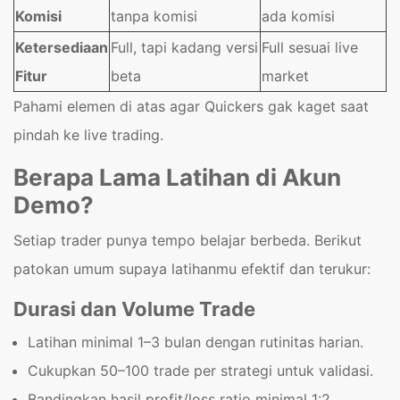
Komisi
tanpa komisi
ada komisi
Ketersediaan
Full, tapi kadang versi
Full sesuai live
Fitur
beta
market
Pahami elemen di atas agar Quickers gak kaget saat
pindah ke live trading.
Berapa Lama Latihan di Akun
Demo?
Setiap trader punya tempo belajar berbeda. Berikut
patokan umum supaya latihanmu efektif dan terukur:
Durasi dan Volume Trade
Latihan minimal 1–3 bulan dengan rutinitas harian.
Cukupkan 50–100 trade per strategi untuk validasi.
Bandingkan hasil profit/loss ratio minimal 1:2.