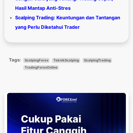
Hasil Mantap Anti-Stres
Scalping Trading: Keuntungan dan Tantangan
yang Perlu Diketahui Trader
Tags:
ScalpingForex
TeknikScalping
ScalpingTrading
TradingForexOnline