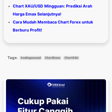
Chart XAU/USD Mingguan: Prediksi Arah
Harga Emas Selanjutnya!
Cara Mudah Membaca Chart Forex untuk
Berburu Profit!
Tags:
tradingxauusd
ChartEmas
ChartXAU