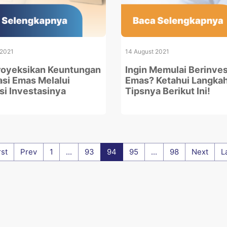
 2021
14 August 2021
oyeksikan Keuntungan
Ingin Memulai Berinves
asi Emas Melalui
Emas? Ketahui Langka
si Investasinya
Tipsnya Berikut Ini!
rst
Prev
1
...
93
94
95
...
98
Next
L