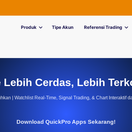
Produk
Tipe Akun
Referensi Trading
 Lebih Cerdas, Lebih Terk
kan | Watchlist Real-Time, Signal Trading, & Chart Interaktif d
Download QuickPro Apps Sekarang!