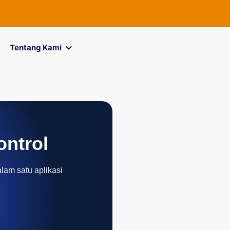
FOREXimf
k
Tentang Kami
ontrol
alam satu aplikasi