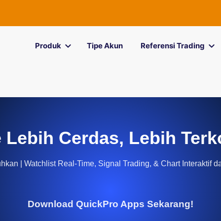
Produk
Tipe Akun
Referensi Trading
 Lebih Cerdas, Lebih Terk
kan | Watchlist Real-Time, Signal Trading, & Chart Interaktif d
Download QuickPro Apps Sekarang!