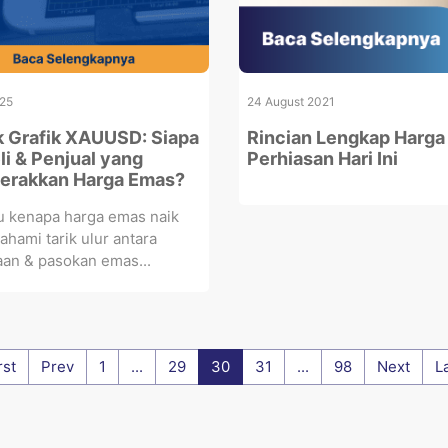
025
24 August 2021
ik Grafik XAUUSD: Siapa
Rincian Lengkap Harg
i & Penjual yang
Perhiasan Hari Ini
erakkan Harga Emas?
u kenapa harga emas naik
ahami tarik ulur antara
an & pasokan emas...
rst
Prev
1
...
29
30
31
...
98
Next
L