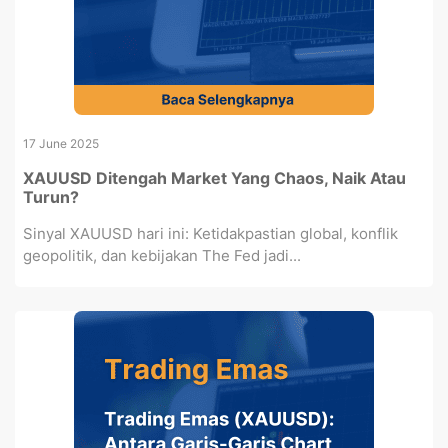
17 June 2025
XAUUSD Ditengah Market Yang Chaos, Naik Atau
Turun?
Sinyal XAUUSD hari ini: Ketidakpastian global, konflik
geopolitik, dan kebijakan The Fed jadi...