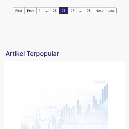
First
Prev
1
...
25
26
27
...
98
Next
Last
Artikel Terpopular