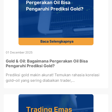
01 December 2025
Gold & Oil: Bagaimana Pergerakan Oil Bisa
Pengaruhi Prediksi Gold?
Prediksi gold makin akurat! Temukan rahasia korelasi
gold–oil yang sering diabaikan trader,...