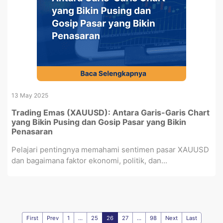
13 May 2025
Trading Emas (XAUUSD): Antara Garis-Garis Chart
yang Bikin Pusing dan Gosip Pasar yang Bikin
Penasaran
Pelajari pentingnya memahami sentimen pasar XAUUSD
dan bagaimana faktor ekonomi, politik, dan...
First
Prev
1
...
25
26
27
...
98
Next
Last